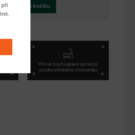
 při
Přidat do košíku
nit.
ž do
Přímé zastoupení výrobců
podkovářského materiálu