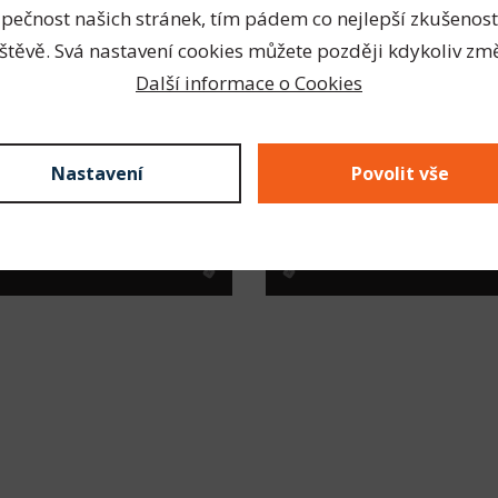
pečnost našich stránek, tím pádem co nejlepší zkušenost
0
ks
0
Kč
Celkem vybráno
za
štěvě. Svá nastavení cookies můžete později kdykoliv změ
Další informace o Cookies
Nastavení
Povolit vše
větší výběr výrobků pro
Doručení objednávky ji
Česko a Slovensko
2. pracovního dne