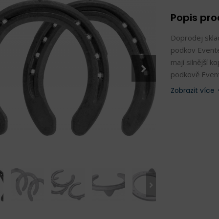
Popis pr
Doprodej skla
podkov Evente
mají silnější k
podkově Event
podkovy mají š
Zobrazit více