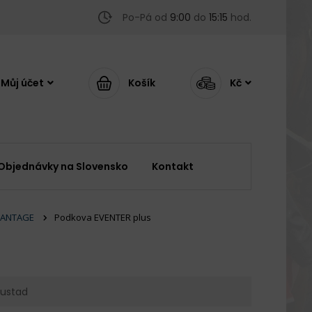
Po-Pá od
9:00
do
15:15
hod.
Můj účet
Košík
Kč
Objednávky na Slovensko
Kontakt
VANTAGE
Podkova EVENTER plus
Mustad