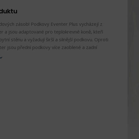
oduktu
dových zásob! Podkovy Eventer Plus vycházejí z
r a jsou adaptované pro teplokrevné koně, kteří
opytní stěnu a vyžadují širší a silnější podkovu. Oproti
er jsou přední podkovy více zaoblené a zadní
irší vnější rameno.