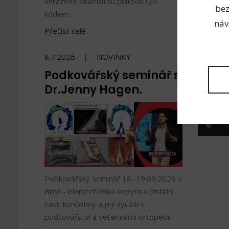
uhrazené okamžitou platbou QR
bez
kódem.
náv
Přečíst celé
8.7.2026
NOVINKY
Podkovářský seminář s
Dr.Jenny Hagen.
Nej
Podkovářský seminář 18.-19.09.2026 v
Brně - biomechanika kopyta a distální
části končetiny a její využití v
podkovářství a veterinární ortopedii.