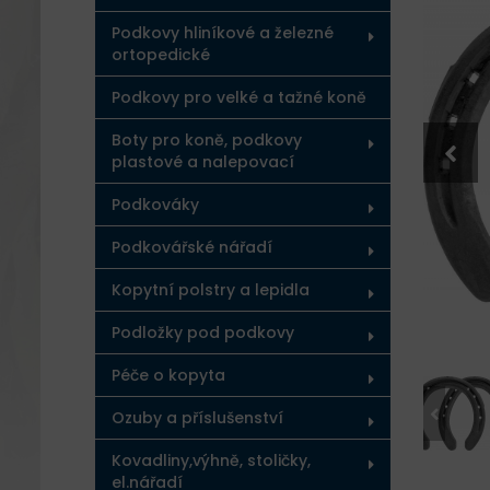
Podkovy hliníkové a železné
ortopedické
Podkovy pro velké a tažné koně
Boty pro koně, podkovy
plastové a nalepovací
Podkováky
Podkovářské nářadí
Kopytní polstry a lepidla
Podložky pod podkovy
Péče o kopyta
Ozuby a příslušenství
Kovadliny,výhně, stoličky,
el.nářadí