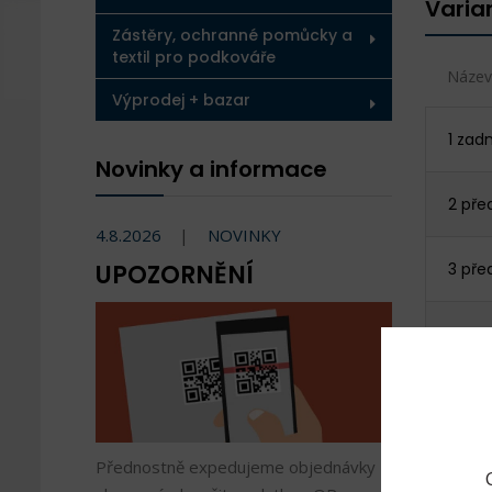
Varia
Zástěry, ochranné pomůcky a
textil pro podkováře
Název
Výprodej + bazar
1 zad
Novinky a informace
2 pře
4.8.2026
NOVINKY
UPOZORNĚNÍ
3 pře
4 pře
4 pře
Přednostně expedujeme objednávky