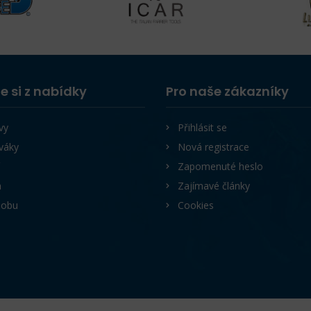
e si z nabídky
Pro naše zákazníky
vy
Přihlásit se
váky
Nová registrace
Zapomenuté heslo
a
Zajímavé články
lobu
Cookies