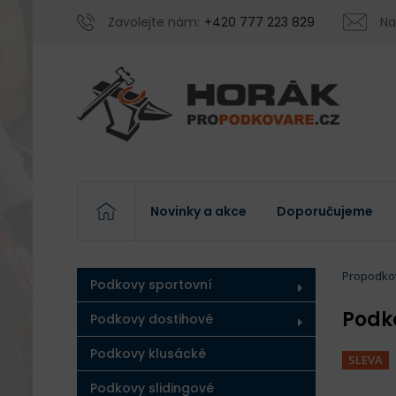
Zavolejte nám:
+420 777 223 829
Na
Novinky a akce
Doporučujeme
Propodko
Podkovy sportovní
Podk
Podkovy dostihové
Podkovy klusácké
SLEVA
Podkovy slidingové