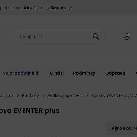
pište nám:
info@propodkovare.cz
Nejprodávanější
O nás
Podmínky
Doprava
váře.cz
Produkty
Podkovy sportovní
Podkova EVENTER a AD
ova EVENTER plus
Výrobce
: 