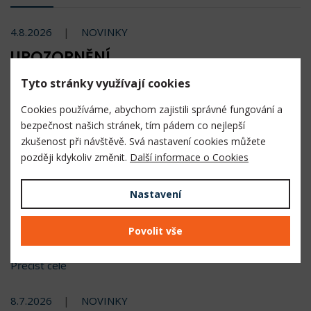
4.8.2026
NOVINKY
UPOZORNĚNÍ
Tyto stránky využívají cookies
Cookies používáme, abychom zajistili správné fungování a
bezpečnost našich stránek, tím pádem co nejlepší
zkušenost při návštěvě. Svá nastavení cookies můžete
později kdykoliv změnit.
Další informace o Cookies
Nastavení
Přednostně expedujeme objednávky uhrazené okamžitou
Povolit vše
platbou QR kódem.
Přečíst celé
8.7.2026
NOVINKY