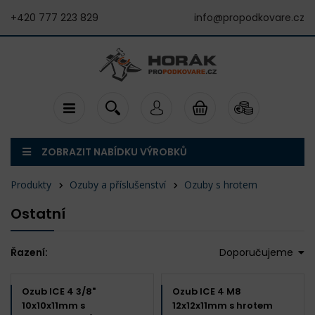
+420 777 223 829
info@propodkovare.cz
ZOBRAZIT NABÍDKU VÝROBKŮ
Produkty
Ozuby a příslušenství
Ozuby s hrotem
Ostatní
Řazení:
Doporučujeme
Ozub ICE 4 3/8"
Ozub ICE 4 M8
10x10x11mm s
12x12x11mm s hrotem