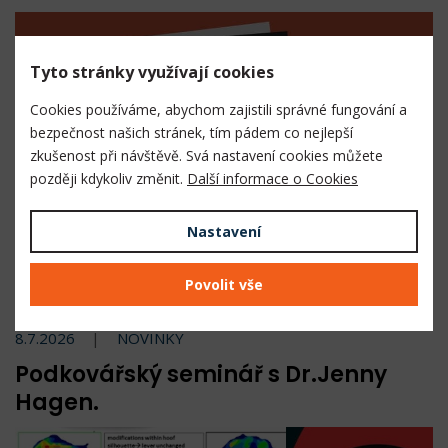
Tyto stránky využívají cookies
Cookies používáme, abychom zajistili správné fungování a
bezpečnost našich stránek, tím pádem co nejlepší
zkušenost při návštěvě. Svá nastavení cookies můžete
později kdykoliv změnit.
Další informace o Cookies
Přednostně expedujeme objednávky uhrazené okamžitou
Nastavení
platbou QR kódem.
Povolit vše
Přečíst celé
8.7.2026
NOVINKY
Podkovářský seminář s Dr.Jenny
Hagen.