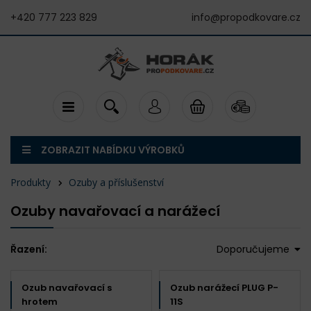
+420 777 223 829
info@propodkovare.cz
ZOBRAZIT NABÍDKU VÝROBKŮ
Produkty
Ozuby a příslušenství
Ozuby navařovací a narážecí
Řazení:
Doporučujeme
Ozub navařovací s
Ozub narážecí PLUG P-
hrotem
11S