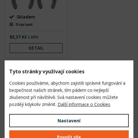
Skladem
9 variant
83,37 Kč
s DPH
DETAIL
Tyto stránky využívají cookies
Cookies používáme, abychom zajistili správné fungování a
bezpečnost našich stránek, tím pádem co nejlepší
zkušenost při návštěvě. Svá nastavení cookies můžete
Největší výběr výrobků pro Česko a Slovensko
později kdykoliv změnit.
Další informace o Cookies
Nastavení
Povolit vše
Doručení objednávky již do 2. pracovního dne