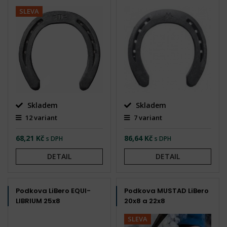
SLEVA
Skladem
Skladem
12 variant
7 variant
68,21 Kč
86,64 Kč
s DPH
s DPH
DETAIL
DETAIL
Podkova LiBero EQUI-
Podkova MUSTAD LiBero
LIBRIUM 25x8
20x8 a 22x8
SLEVA