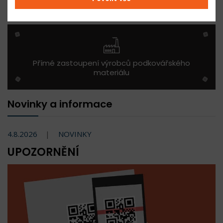
Přímé zastoupení výrobců podkovářského
materiálu
Novinky a informace
4.8.2026
NOVINKY
UPOZORNĚNÍ