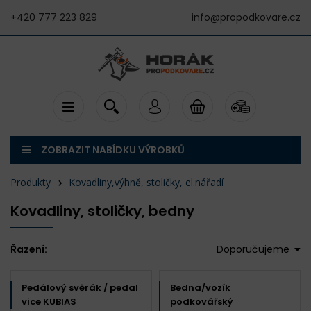
+420 777 223 829
info@propodkovare.cz
ZOBRAZIT NABÍDKU VÝROBKŮ
Produkty
Kovadliny,výhně, stoličky, el.nářadí
Kovadliny, stoličky, bedny
Řazení:
Doporučujeme
Pedálový svěrák / pedal
Bedna/vozík
vice KUBIAS
podkovářský