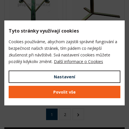
Tyto stránky využívají cookies
Momentálně
Momentálně
nedostupné
nedostupné
Cookies používáme, abychom zajistili správné fungování a
bezpečnost našich stránek, tím pádem co nejlepší
13 589,20 Kč
3 985 Kč
s DPH
s DPH
zkušenost při návštěvě. Svá nastavení cookies můžete
později kdykoliv změnit.
Další informace o Cookies
DETAIL
DETAIL
DO KOŠÍKU
DO KOŠÍKU
Nastavení
Povolit vše
Načíst další
1
2