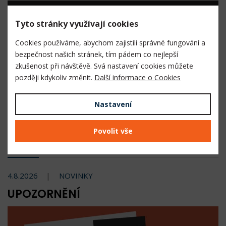
Tyto stránky využívají cookies
Doručení objednávky již do 2. pracovního dne
Cookies používáme, abychom zajistili správné fungování a
bezpečnost našich stránek, tím pádem co nejlepší
zkušenost při návštěvě. Svá nastavení cookies můžete
později kdykoliv změnit.
Další informace o Cookies
Přímé zastoupení výrobců podkovářského
Nastavení
materiálu
Povolit vše
Novinky a informace
4.8.2026
NOVINKY
UPOZORNĚNÍ