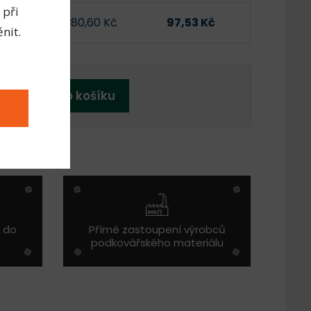
 při
80,60 Kč
97,53 Kč
kladem
nit.
Přidat do košíku
ž do
Přímé zastoupení výrobců
podkovářského materiálu