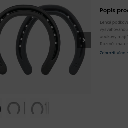
Popis pr
Lehká podkova
vysvahovanou v
podkovy mají 1
Rozměr materi
Mustad Liber
Zobrazit více