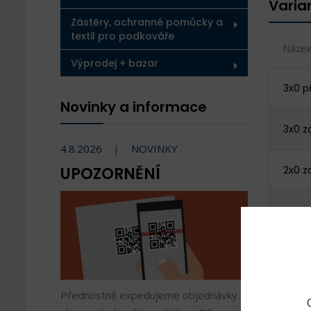
Varia
Zástěry, ochranné pomůcky a
textil pro podkováře
Název
Výprodej + bazar
3x0 p
Novinky a informace
3x0 z
4.8.2026
NOVINKY
UPOZORNĚNÍ
2x0 z
0 pře
0 zad
1 před
Přednostně expedujeme objednávky