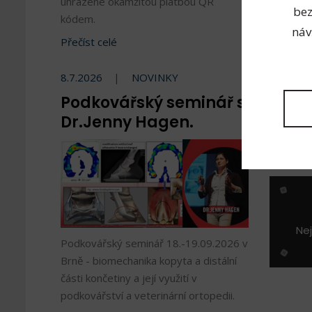
uhrazené okamžitou platbou QR
bez
kódem.
1 zadn
náv
Přečíst celé
8.7.2026
NOVINKY
Podkovářský seminář s
Dr.Jenny Hagen.
Nej
Podkovářský seminář 18.-19.09.2026 v
Brně - biomechanika kopyta a distální
části končetiny a její využití v
podkovářství a veterinární ortopedii.