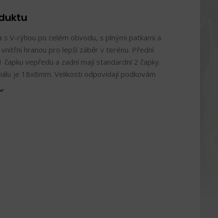
oduktu
 s V-rýhou po celém obvodu, s plnými patkami a
nitřní hranou pro lepší záběr v terénu. Přední
 čapku vepředu a zadní mají standardní 2 čapky.
álu je 18x8mm. Velikosti odpovídají podkovám
o
.