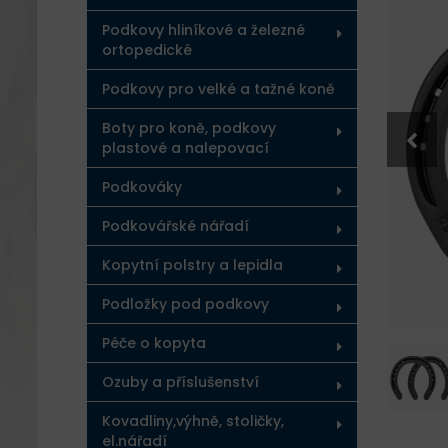
Podkovy hliníkové a železné
ortopedické
Podkovy pro velké a tažné koně
Boty pro koně, podkovy
plastové a nalepovací
Podkováky
Podkovářské nářadí
Kopytní polstry a lepidla
Podložky pod podkovy
Péče o kopyta
Ozuby a příslušenství
Kovadliny,výhně, stoličky,
el.nářadí