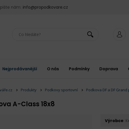
pište nám:
info@propodkovare.cz
Nejprodávanější
O nás
Podmínky
Doprava
váře.cz
Produkty
Podkovy sportovní
Podkova DF a DF Grand 
ova A-Class 18x8
Výrobce
: 