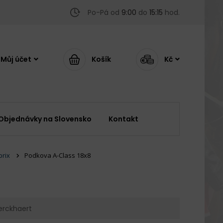
Po-Pá od
9:00
do
15:15
hod.
Můj účet
Košík
Kč
Objednávky na Slovensko
Kontakt
prix
Podkova A-Class 18x8
Kerckhaert