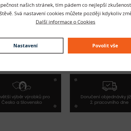
pečnost našich stránek, tím pádem co nejlepší zkušenost
í
ks
S
štěvě. Svá nastavení cookies můžete později kdykoliv změ
Další informace o Cookies
0
ks
0
Kč
Celkem vybráno
za
Nastavení
Povolit vše
větší výběr výrobků pro
Doručení objednávky ji
Česko a Slovensko
2. pracovního dne