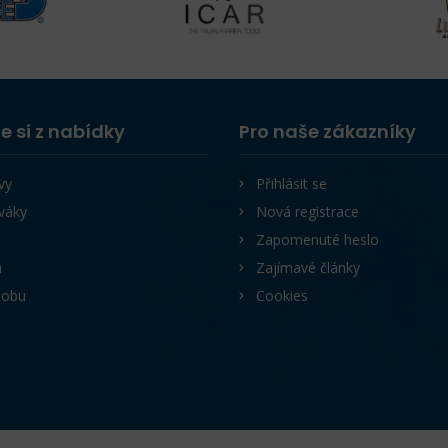
e si z nabídky
Pro naše zákazníky
vy
Přihlásit se
váky
Nová registrace
Zapomenuté heslo
a
Zajímavé články
lobu
Cookies