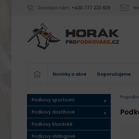
Zavolejte nám:
+420 777 223 829
Na
Novinky a akce
Doporučujeme
Propodko
Podkovy sportovní
Podk
Podkovy dostihové
Podkovy klusácké
Podkovy slidingové